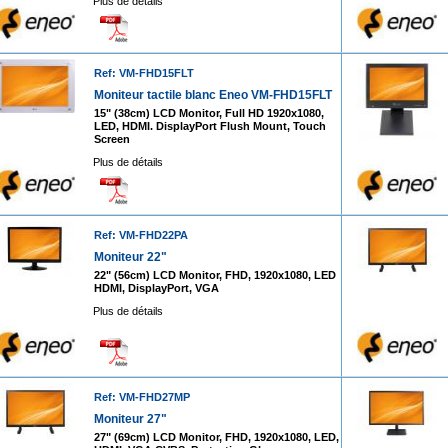
Plus de détails
Ref: VM-FHD15FLT
Moniteur tactile blanc Eneo VM-FHD15FLT
15" (38cm) LCD Monitor, Full HD 1920x1080,
LED, HDMI. DisplayPort Flush Mount, Touch
Screen
Plus de détails
Ref: VM-FHD22PA
Moniteur 22"
22" (56cm) LCD Monitor, FHD, 1920x1080, LED
HDMI, DisplayPort, VGA
Plus de détails
Ref: VM-FHD27MP
Moniteur 27"
27" (69cm) LCD Monitor, FHD, 1920x1080, LED,