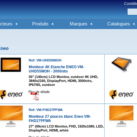
Conditi
cteurs
Produits
Marques
Catalogues
Eneo
Ref: VM-UHD55MOH
Moniteur 4K Etanche ENEO VM-
UHD55MOH - 3000nits
55" (140cm) LCD Monitor, outdoor 4K UHD,
3840x2160, DisplayPort, HDMI, 3000nits,
IP67/65, outdoor
Plus de détails
Ref: VM-FHD27PFWA
Moniteur 27 pouces blanc Eneo VM-
FHD27PFWA
27" (69cm) LCD Monitor, FHD, 1920x1080, LED,
DisplayPort, HDMI, white