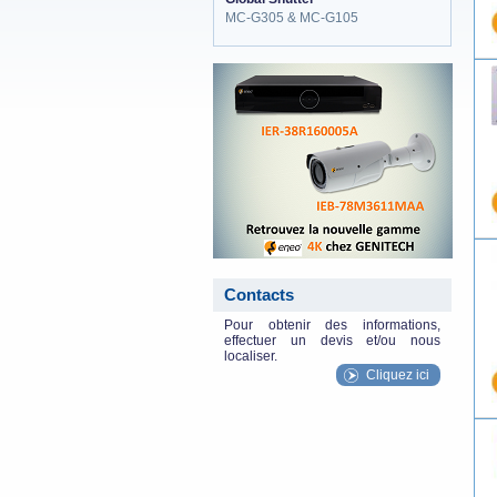
MC-G305 & MC-G105
eneo_actu.png
Contacts
Pour obtenir des informations,
effectuer un devis et/ou nous
localiser.
Cliquez ici