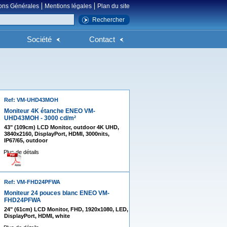
ons Générales
Mentions légales
Plan du site
Société
Contact
Ref: VM-UHD43MOH
Moniteur 4K étanche ENEO VM-
UHD43MOH - 3000 cd/m²
43" (109cm) LCD Monitor, outdoor 4K UHD,
3840x2160, DisplayPort, HDMI, 3000nits,
IP67/65, outdoor
Plus de détails
Ref: VM-FHD24PFWA
Moniteur 24 pouces blanc ENEO VM-
FHD24PFWA
24" (61cm) LCD Monitor, FHD, 1920x1080, LED,
DisplayPort, HDMI, white