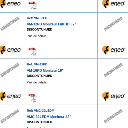
Ref: VM-32PD
VM-32PD Moniteur Full HD 32"
DISCONTUNUED
Plus de détails
Ref: VM-19PD
VM-19PD Moniteur 19"
DISCONTUNUED
Plus de détails
Ref: VMC-32LEDM
VMC-32LEDM Moniteur 32"
DISCONTUNUED