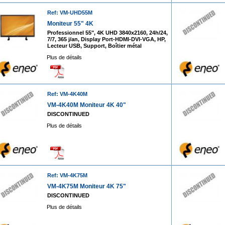
Ref: VM-UHD55M
Moniteur 55" 4K
Professionnel 55", 4K UHD 3840x2160, 24h/24,
7/7, 365 j/an, Display Port-HDMI-DVI-VGA, HP,
Lecteur USB, Support, Boîtier métal
Plus de détails
Ref: VM-4K40M
VM-4K40M Moniteur 4K 40"
DISCONTINUED
Plus de détails
Ref: VM-4K75M
VM-4K75M Moniteur 4K 75"
DISCONTINUED
Plus de détails