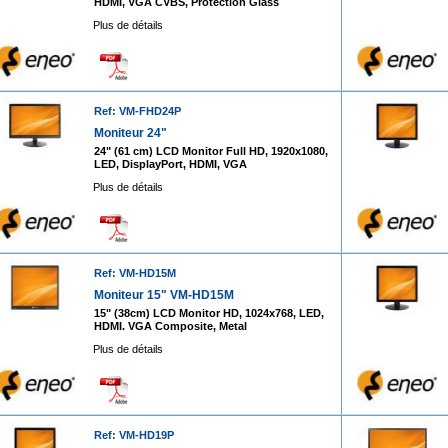
HDMI, VGA CVBS, Protection Glass
Plus de détails
Ref: VM-FHD24P
Moniteur 24"
24" (61 cm) LCD Monitor Full HD, 1920x1080,
LED, DisplayPort, HDMI, VGA
Plus de détails
Ref: VM-HD15M
Moniteur 15" VM-HD15M
15" (38cm) LCD Monitor HD, 1024x768, LED,
HDMI. VGA Composite, Metal
Plus de détails
Ref: VM-HD19P