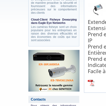
de manière proactive la sécurité et
fournissent des informations
précieuses sur le comportement
des clients
Cloud-Client Fisheye Dewarping
Extende
dans Eagle Eye Networks
Extensi
Les caméras fisheye sont un choix
populaire pour les entreprises en
Prend e
raison des diverses efficacités et
des économies de coûts qui leur
IP
sont associées
Prend e
Entière
eneo_actu.png
Prend e
Indicat
Facile à
Contacts
Pour obtenir des informations,