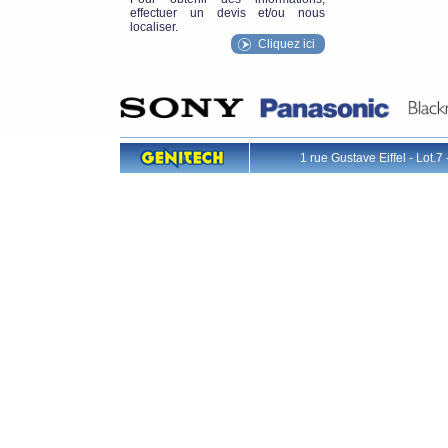
effectuer un devis et/ou nous
localiser.
Cliquez ici
1 rue Gustave Eiffel - L