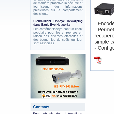
de manière proactive la sécurité et
fournissent des informations
précieuses sur le comportement
des clients
Cloud-Client Fisheye Dewarping
- Encod
dans Eagle Eye Networks
- Permet
Les caméras fisheye sont un choix
populaire pour les entreprises en
récupére
raison des diverses efficacités et
des économies de coûts qui leur
simple 
sont associées
- Config
eneo_actu.png
Contacts
Pour obtenir des informations,