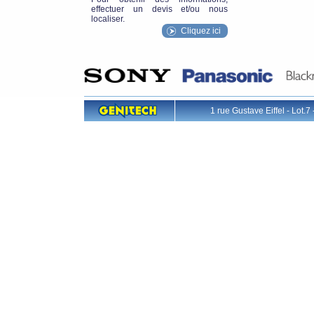
effectuer un devis et/ou nous
localiser.
Cliquez ici
1 rue Gustave Eiffel - L