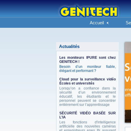
Accueil
Se
Actualités
Les moniteurs IPURE sont chez
GENITECH !
Besoin d’un moniteur fiable,
élégant et performant ?
Cloud pour la surveillance vidéo
Écoles et universités
Lorsqu’on a confiance dans la
sécurité d’un environnement
éducatif, les étudiants et le
personnel peuvent se concentrer
entièrement sur l’apprentissage
SÉCURITÉ VIDÉO BASÉE SUR
L'IA
Les fonctions d'intelligence
artificielle des nouvelles caméras
et enregistreurs eneo IN assurent