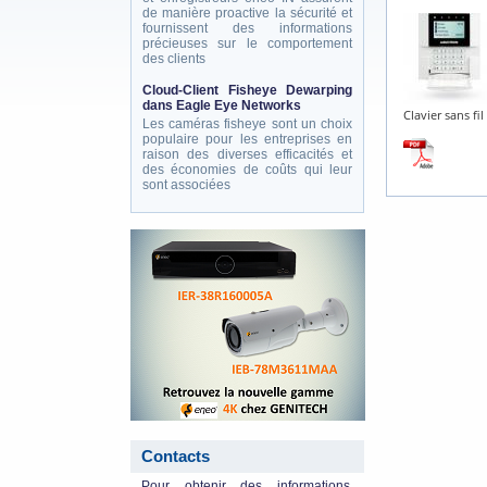
de manière proactive la sécurité et
fournissent des informations
précieuses sur le comportement
des clients
Cloud-Client Fisheye Dewarping
dans Eagle Eye Networks
Clavier sans fi
Les caméras fisheye sont un choix
populaire pour les entreprises en
raison des diverses efficacités et
des économies de coûts qui leur
sont associées
eneo_actu.png
Contacts
Pour obtenir des informations,