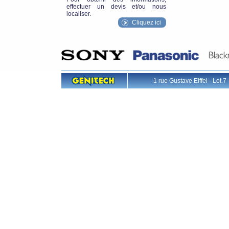
effectuer un devis et/ou nous
localiser.
Cliquez ici
1 rue Gustave Eiffel - L