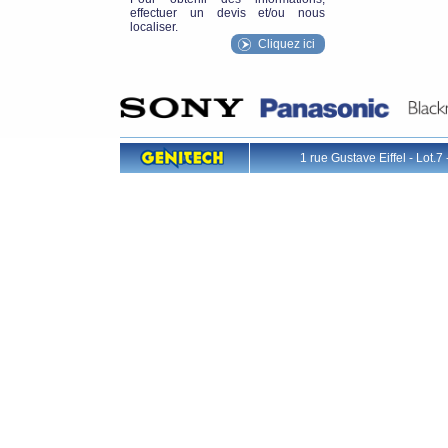
effectuer un devis et/ou nous
localiser.
Cliquez ici
1 rue Gustave Eiffel - L