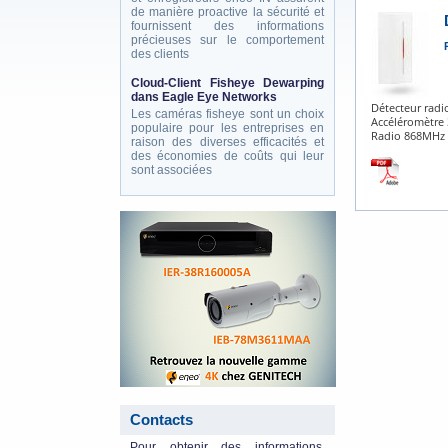
de manière proactive la sécurité et
fournissent des informations
précieuses sur le comportement
des clients
Cloud-Client Fisheye Dewarping
dans Eagle Eye Networks
Détecteur radi
Les caméras fisheye sont un choix
Accéléromètre 
populaire pour les entreprises en
Radio 868MHz b
raison des diverses efficacités et
des économies de coûts qui leur
sont associées
eneo_actu.png
Contacts
Pour obtenir des informations,