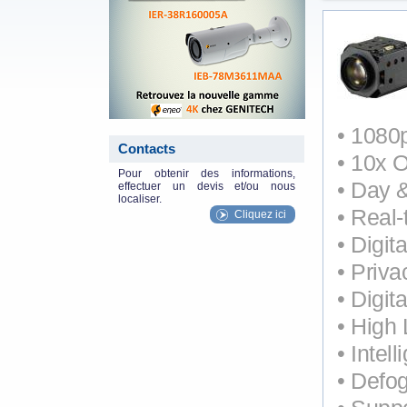
• 1080
Contacts
• 10x 
Pour obtenir des informations,
• Day 
effectuer un devis et/ou nous
localiser.
• Real
Cliquez ici
• Digi
• Priv
• Digit
• High
• Intel
• Defo