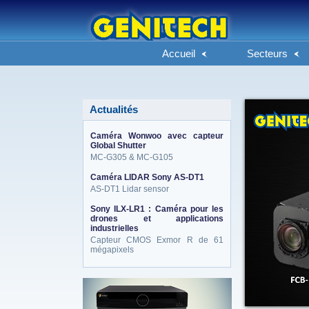
Accueil
Secteurs
Actualités
Caméra Wonwoo avec capteur
Global Shutter
MC-G305 & MC-G105
Caméra LIDAR Sony AS-DT1
AS-DT1 Lidar sensor
Sony ILX-LR1 : Caméra pour les
drones et applications
industrielles
Capteur CMOS Exmor R de 61
mégapixels
eneo_actu.png