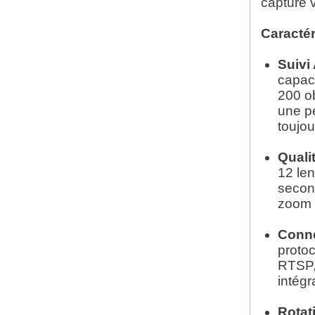
capture 
Caractér
Suivi
capac
200 ob
une pe
toujou
Quali
12 len
secon
zoom 
Conne
proto
RTSP, 
intég
Rotat