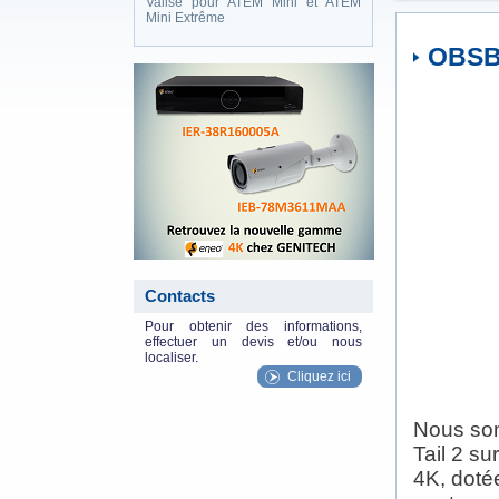
Valise pour ATEM Mini et ATEM
Mini Extrême
OBSBO
eneo_actu.png
Contacts
Pour obtenir des informations,
effectuer un devis et/ou nous
localiser.
Cliquez ici
Nous som
Tail 2 su
4K, dotée