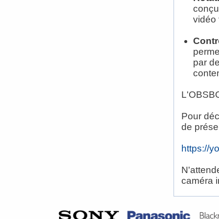
conçu,
vidéo 
Contr
permet
par de
conte
L'OBSBOT
Pour déco
de prése
https://
N'attend
caméra in