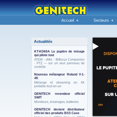
Accueil
Secteurs
Actualités
KT-KD60A Le pupitre de mixage
qui pilote tout
ATEM · vMix · Bitfocus Companion
· PTZ — sur un seul panneau de
contrôle
Nouveau mélangeur Roland V-1-
4K
Mélange et streaming en 4K
portable tout-en-un
GENITECH revendeur officiel
SWIT
Moniteurs, éclairages, batteries
GENITECH devient distributeur
officiel des produits BSS Case