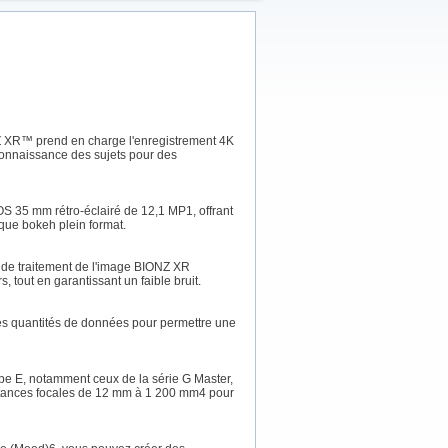
Z XR™ prend en charge l'enregistrement 4K
econnaissance des sujets pour des
S 35 mm rétro-éclairé de 12,1 MP1, offrant
ique bokeh plein format.
 de traitement de l'image BIONZ XR
, tout en garantissant un faible bruit.
des quantités de données pour permettre une
type E, notamment ceux de la série G Master,
distances focales de 12 mm à 1 200 mm4 pour