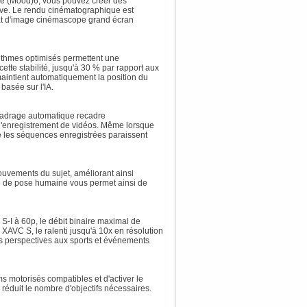
ce (Mood)6, vous pouvez créer des
ive. Le rendu cinématographique est
rmat d'image cinémascope grand écran
orithmes optimisés permettent une
tte stabilité, jusqu'à 30 % par rapport aux
maintient automatiquement la position du
basée sur l'IA.
 cadrage automatique recadre
 l'enregistrement de vidéos. Même lorsque
ue les séquences enregistrées paraissent
ouvements du sujet, améliorant ainsi
on de pose humaine vous permet ainsi de
S-I à 60p, le débit binaire maximal de
n XAVC S, le ralenti jusqu'à 10x en résolution
s perspectives aux sports et événements
s motorisés compatibles et d'activer le
 réduit le nombre d'objectifs nécessaires.