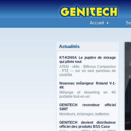
Accueil
Se
Actualités
KT-KD60A Le pupitre de mixage
qui pilote tout
ATEM · vMix · Bitfocus Companion
· PTZ — sur un seul panneau de
contrôle
Nouveau mélangeur Roland V-1-
4K
Mélange et streaming en 4K
portable tout-en-un
GENITECH revendeur officiel
SWIT
Moniteurs, éclairages, batteries
GENITECH devient distributeur
officiel des produits BSS Case