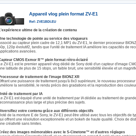
Appareil vlog plein format ZV-E1
Ref: ZVE1BDI.EU
L'expérience ultime de la création de contenu
Une technologie de pointe au service des vlogueurs
Associé au capteur plein cadre de 12,1 MP1 du ZV-E1, le dernier processeur BION
60p, 120p évolutif2, tandis que l'unité de traitement IA améliore les capacités de r
applications avancées.
Capteur CMOS Exmor R™ plein format rétro-éclairé
Le ZV-E1 est le premier appareil vlog dédié de Sony doté d'un capteur d'image CMO
une latitude de plus de 15 stops, un faible bruit, une sensibilité élevée et un magnif
Processeur de traitement de l'image BIONZ XR
Offrant une puissance de traitement jusqu'à 8x3 supérieure, le nouveau processeur
améliore la sensibilité, le rendu précis des gradations et la reproduction des couleurs
Unité de traitement par IA
Le ZV-E1 est équipé d'une unité de traitement par IA dédiée au traitement de gran
reconnaissance plus large et plus précise des sujets.
Diversifiez votre contenu grâce aux différents objectifs
Doté de la monture E de Sony, le ZV-E1 peut être utilisé avec tous les objectifs de 
qui offrent une résolution exceptionnelle et un bokeh de haute qualité. Choix de 
une créativité sans limites.
Créez des images mémorables avec le S-Cinetone™ et d'autres réglages