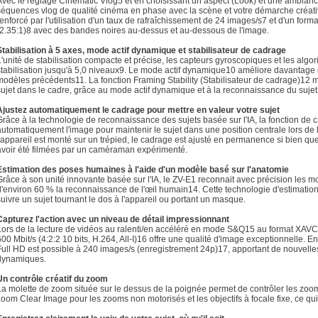
Avec le réglage Cinematic Vlog5 et en choisissant un aspect (Look) et une ambian
séquences vlog de qualité cinéma en phase avec la scène et votre démarche créat
renforcé par l'utilisation d'un taux de rafraîchissement de 24 images/s7 et d'un fo
(2.35:1)8 avec des bandes noires au-dessus et au-dessous de l'image.
Stabilisation à 5 axes, mode actif dynamique et stabilisateur de cadrage
L'unité de stabilisation compacte et précise, les capteurs gyroscopiques et les alg
stabilisation jusqu'à 5,0 niveaux9. Le mode actif dynamique10 améliore davantage ce
modèles précédents11. La fonction Framing Stability (Stabilisateur de cadrage)12 
sujet dans le cadre, grâce au mode actif dynamique et à la reconnaissance du sujet 
Ajustez automatiquement le cadrage pour mettre en valeur votre sujet
Grâce à la technologie de reconnaissance des sujets basée sur l'IA, la fonction de
automatiquement l'image pour maintenir le sujet dans une position centrale lors de
l'appareil est monté sur un trépied, le cadrage est ajusté en permanence si bien q
avoir été filmées par un caméraman expérimenté.
Estimation des poses humaines à l'aide d'un modèle basé sur l'anatomie
Grâce à son unité innovante basée sur l'IA, le ZV-E1 reconnait avec précision les m
d'environ 60 % la reconnaissance de l'œil humain14. Cette technologie d'estimati
suivre un sujet tournant le dos à l'appareil ou portant un masque.
Capturez l'action avec un niveau de détail impressionnant
Lors de la lecture de vidéos au ralenti/en accéléré en mode S&Q15 au format XAVC 
600 Mbit/s (4:2:2 10 bits, H.264, All-I)16 offre une qualité d'image exceptionnelle. E
Full HD est possible à 240 images/s (enregistrement 24p)17, apportant de nouvelle
dynamiques.
Un contrôle créatif du zoom
La molette de zoom située sur le dessus de la poignée permet de contrôler les zoom
zoom Clear Image pour les zooms non motorisés et les objectifs à focale fixe, ce qui