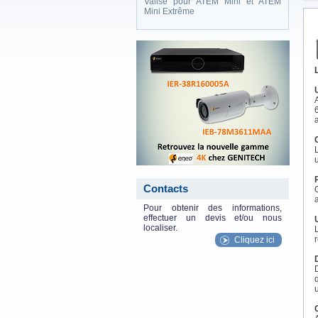
Valise pour ATEM Mini et ATEM
Mini Extrême
eneo_actu.png
Contacts
Pour obtenir des informations,
effectuer un devis et/ou nous
localiser.
Cliquez ici