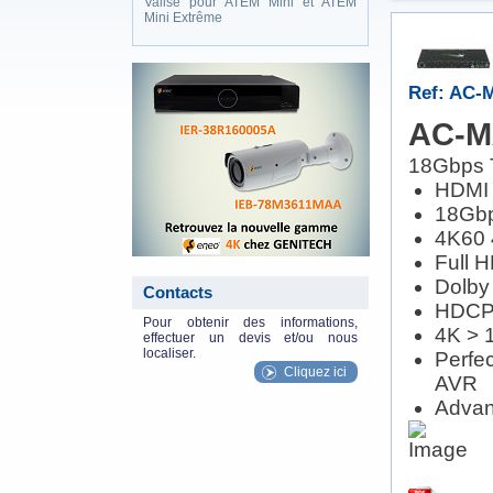
Valise pour ATEM Mini et ATEM
Mini Extrême
eneo_actu.png
Ref: AC
AC-M
18Gbps T
HDMI 
18Gbp
4K60 
Full 
Dolby
Contacts
HDCP 2
Pour obtenir des informations,
4K > 
effectuer un devis et/ou nous
localiser.
Perfe
Cliquez ici
AVR
Advan