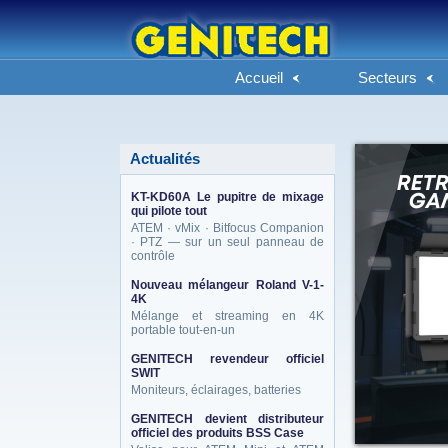
Accueil
Secteurs
Actualités
KT-KD60A Le pupitre de mixage
qui pilote tout
ATEM · vMix · Bitfocus Companion
· PTZ — sur un seul panneau de
contrôle
Nouveau mélangeur Roland V-1-
4K
Mélange et streaming en 4K
portable tout-en-un
GENITECH revendeur officiel
SWIT
Moniteurs, éclairages, batteries
GENITECH devient distributeur
officiel des produits BSS Case