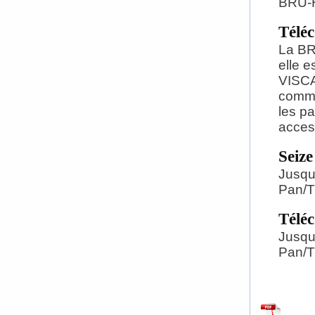
BRU-
Télé
La BR
elle 
VISCA
comma
les p
access
Seize
Jusqu
Pan/Ti
Télé
Jusqu
Pan/Ti