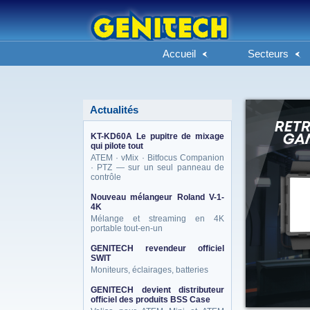
Accueil
Secteurs
Actualités
KT-KD60A Le pupitre de mixage
qui pilote tout
ATEM · vMix · Bitfocus Companion
· PTZ — sur un seul panneau de
contrôle
Nouveau mélangeur Roland V-1-
4K
Mélange et streaming en 4K
portable tout-en-un
GENITECH revendeur officiel
SWIT
Moniteurs, éclairages, batteries
GENITECH devient distributeur
officiel des produits BSS Case