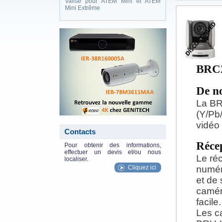
Valise pour ATEM Mini et ATEM
Mini Extrême
eneo_actu.png
BRC
De no
La BR
(Y/Pb
vidéo
Contacts
Réce
Pour obtenir des informations,
effectuer un devis et/ou nous
Le ré
localiser.
Cliquez ici
numér
et de
caméra
facile
Les ca