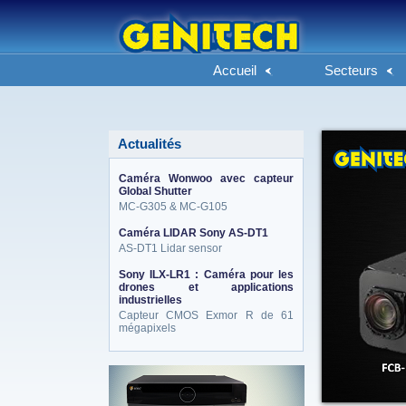
Accueil
Secteurs
Actualités
Caméra Wonwoo avec capteur
Global Shutter
MC-G305 & MC-G105
Caméra LIDAR Sony AS-DT1
AS-DT1 Lidar sensor
Sony ILX-LR1 : Caméra pour les
drones et applications
industrielles
Capteur CMOS Exmor R de 61
mégapixels
eneo_actu.png