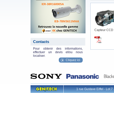
Capteur CCD 
Contacts
Pour obtenir des informations,
effectuer un devis et/ou nous
localiser.
Cliquez ici
1 rue Gustave Eiffel - L