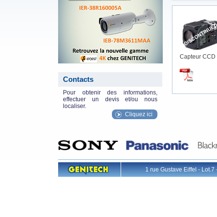
Capteur CCD 
Contacts
Pour obtenir des informations,
effectuer un devis et/ou nous
localiser.
Cliquez ici
1 rue Gustave Eiffel - L