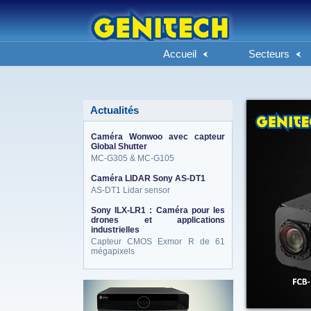
Accueil
Secteurs
Actualités
Caméra Wonwoo avec capteur
Global Shutter
MC-G305 & MC-G105
Caméra LIDAR Sony AS-DT1
AS-DT1 Lidar sensor
Sony ILX-LR1 : Caméra pour les
drones et applications
industrielles
Capteur CMOS Exmor R de 61
mégapixels
eneo_actu.png