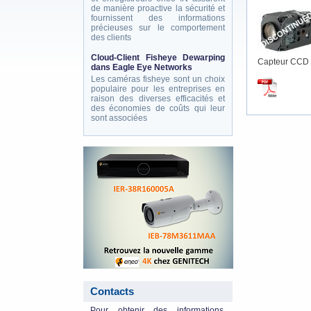
de manière proactive la sécurité et
fournissent des informations
précieuses sur le comportement
des clients
Cloud-Client Fisheye Dewarping
Capteur CCD 
dans Eagle Eye Networks
Les caméras fisheye sont un choix
populaire pour les entreprises en
raison des diverses efficacités et
des économies de coûts qui leur
sont associées
eneo_actu.png
Contacts
Pour obtenir des informations,