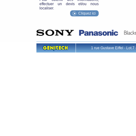
effectuer un devis et/ou nous
localiser.
Cliquez ici
1 rue Gustave Eiffel - L