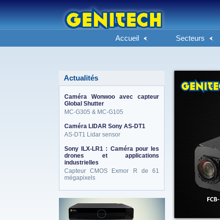
Accueil
Secteurs
Actualités
Caméra Wonwoo avec capteur
Global Shutter
MC-G305 & MC-G105
Caméra LIDAR Sony AS-DT1
AS-DT1 Lidar sensor
Sony ILX-LR1 : Caméra pour les
drones et applications
industrielles
Capteur CMOS Exmor R de 61
mégapixels
eneo_actu.png