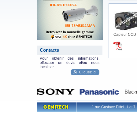
Capteur CCD 
Contacts
Pour obtenir des informations,
effectuer un devis et/ou nous
localiser.
Cliquez ici
1 rue Gustave Eiffel - L