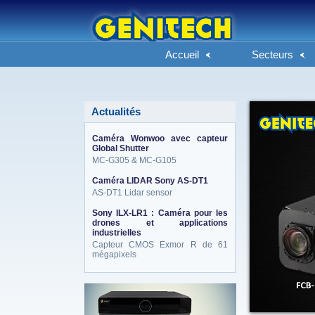
Accueil
Secteurs
Actualités
Caméra Wonwoo avec capteur
Global Shutter
MC-G305 & MC-G105
Caméra LIDAR Sony AS-DT1
AS-DT1 Lidar sensor
Sony ILX-LR1 : Caméra pour les
drones et applications
industrielles
Capteur CMOS Exmor R de 61
mégapixels
eneo_actu.png