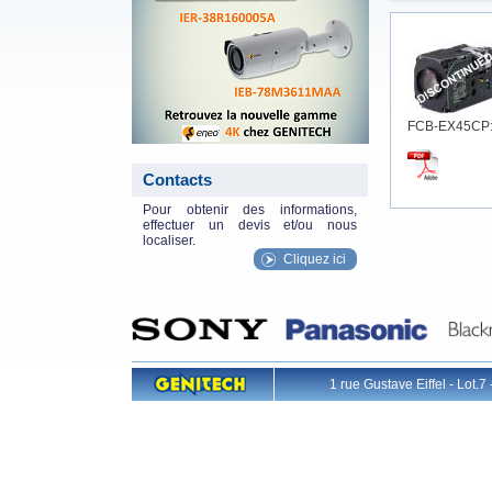
FCB-EX45CP: B
Contacts
Pour obtenir des informations,
effectuer un devis et/ou nous
localiser.
Cliquez ici
1 rue Gustave Eiffel - L