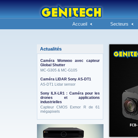
Accueil
Secteurs
Actualités
Caméra Wonwoo avec capteur
Global Shutter
MC-G305 & MC-G105
Caméra LIDAR Sony AS-DT1
AS-DT1 Lidar sensor
Sony ILX-LR1 : Caméra pour les
drones et applications
industrielles
Capteur CMOS Exmor R de 61
mégapixels
eneo_actu.png