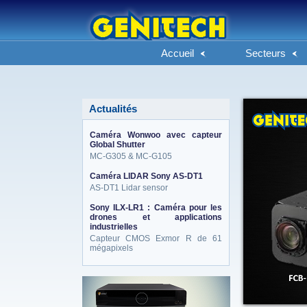
Accueil
Secteurs
Actualités
Caméra Wonwoo avec capteur
Global Shutter
MC-G305 & MC-G105
Caméra LIDAR Sony AS-DT1
AS-DT1 Lidar sensor
Sony ILX-LR1 : Caméra pour les
drones et applications
industrielles
Capteur CMOS Exmor R de 61
mégapixels
eneo_actu.png