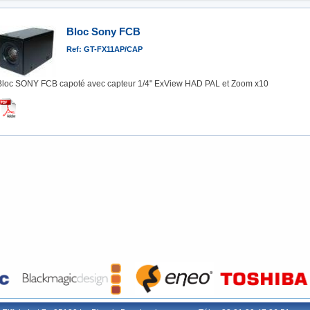
Bloc Sony FCB
Ref: GT-FX11AP/CAP
Bloc SONY FCB capoté avec capteur 1/4" ExView HAD PAL et Zoom x10