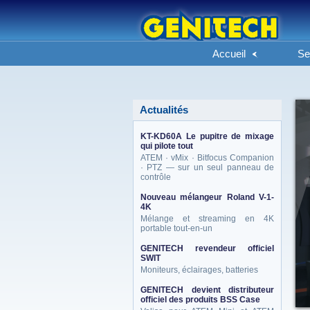
Accueil
Se
Actualités
KT-KD60A Le pupitre de mixage
qui pilote tout
ATEM · vMix · Bitfocus Companion
· PTZ — sur un seul panneau de
contrôle
Nouveau mélangeur Roland V-1-
4K
Mélange et streaming en 4K
portable tout-en-un
GENITECH revendeur officiel
SWIT
Moniteurs, éclairages, batteries
GENITECH devient distributeur
officiel des produits BSS Case