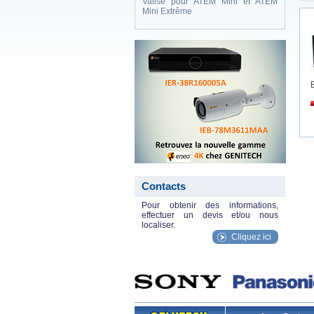
Valise pour ATEM Mini et ATEM
Mini Extrême
eneo_actu.png
Contacts
Pour obtenir des informations,
effectuer un devis et/ou nous
localiser.
Cliquez ici