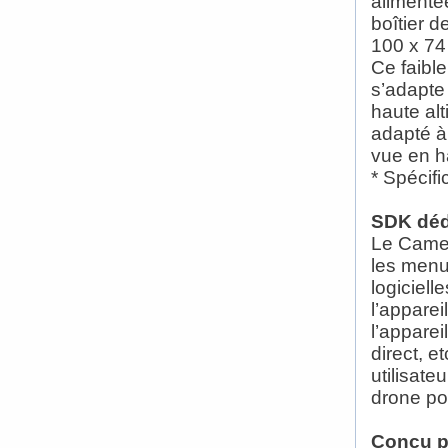
alimentée
boîtier d
100 x 74
Ce faible
s’adapte 
haute al
adapté à
vue en ha
* Spécifi
SDK dédi
Le Camer
les menus
logiciell
l’apparei
l’apparei
direct, 
utilisat
drone po
Conçu p