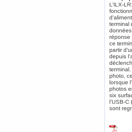
L’ILX-LR
fonction
d’aliment
terminal 
données 
réponse 
ce termi
partir d’
depuis l’
déclench
terminal.
photo, ce
lorsque l
photos en
six surf
l’USB-C 
sont reg