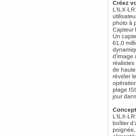
Créez vo
L’ILX-LR
utilisate
photo à p
Capteur 
Un capte
61,0 mill
dynamiqu
d’image 
réalistes
de haute 
révéler l
opératio
plage IS
jour dans
Concepti
L’ILX-LR1
boîtier d
poignée, 