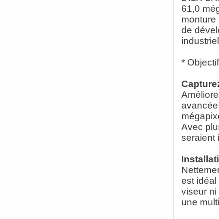
61,0 még
monture 
de dével
industriel
* Object
Capture
Améliore
avancée 
mégapixel
Avec plu
seraient
Installat
Nettemen
est idéal
viseur ni
une multi