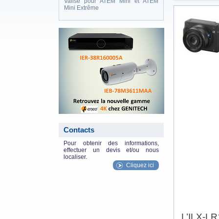
Valise pour ATEM Mini et ATEM
Mini Extrême
eneo_actu.png
Contacts
Pour obtenir des informations,
effectuer un devis et/ou nous
localiser.
Cliquez ici
L’ILX-LR