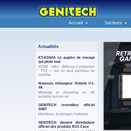
Accueil
Secteurs
Actualités
KT-KD60A Le pupitre de mixage
qui pilote tout
ATEM · vMix · Bitfocus Companion
· PTZ — sur un seul panneau de
contrôle
Nouveau mélangeur Roland V-1-
4K
Mélange et streaming en 4K
portable tout-en-un
GENITECH revendeur officiel
SWIT
Moniteurs, éclairages, batteries
GENITECH devient distributeur
officiel des produits BSS Case