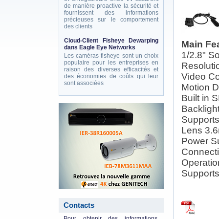
de manière proactive la sécurité et
fournissent des informations
précieuses sur le comportement
des clients
Cloud-Client Fisheye Dewarping
Main Fe
dans Eagle Eye Networks
1/2.8" 
Les caméras fisheye sont un choix
populaire pour les entreprises en
Resoluti
raison des diverses efficacités et
Video C
des économies de coûts qui leur
sont associées
Motion D
Built in 
eneo_actu.png
Backlig
Supports
Lens 3.6
Power Su
Connecti
Operatio
Supports
Contacts
Pour obtenir des informations,