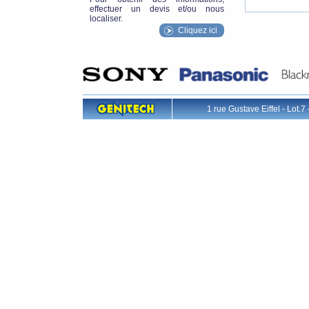
effectuer un devis et/ou nous
localiser.
Cliquez ici
1 rue Gustave Eiffel - L