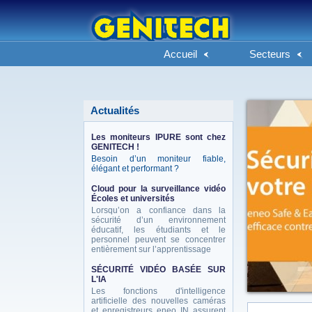
Accueil
Secteurs
Actualités
Les moniteurs IPURE sont chez
GENITECH !
Besoin d’un moniteur fiable,
élégant et performant ?
Cloud pour la surveillance vidéo
Écoles et universités
Lorsqu’on a confiance dans la
sécurité d’un environnement
éducatif, les étudiants et le
personnel peuvent se concentrer
entièrement sur l’apprentissage
SÉCURITÉ VIDÉO BASÉE SUR
L'IA
Les fonctions d'intelligence
artificielle des nouvelles caméras
et enregistreurs eneo IN assurent