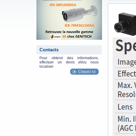
gt-hd30m_sp
Contacts
Pour obtenir des informations,
effectuer un devis et/ou nous
localiser.
Cliquez ici