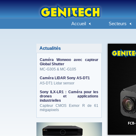
Accueil
Secteurs
Actualités
Caméra Wonwoo avec capteur
Global Shutter
MC-G305 & MC-G105
Caméra LIDAR Sony AS-DT1
AS-DT1 Lidar sensor
Sony ILX-LR1 : Caméra pour les
drones et applications
industrielles
Capteur CMOS Exmor R de 61
mégapixels
eneo_actu.png