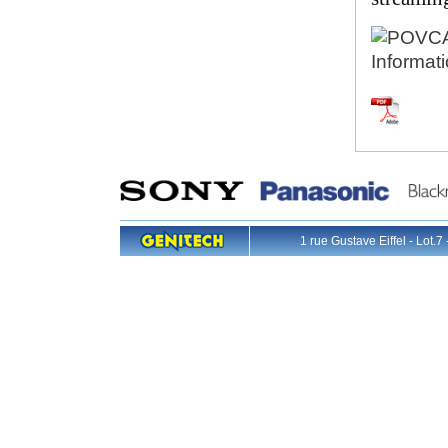
1 rue Gustave Eiffel - L