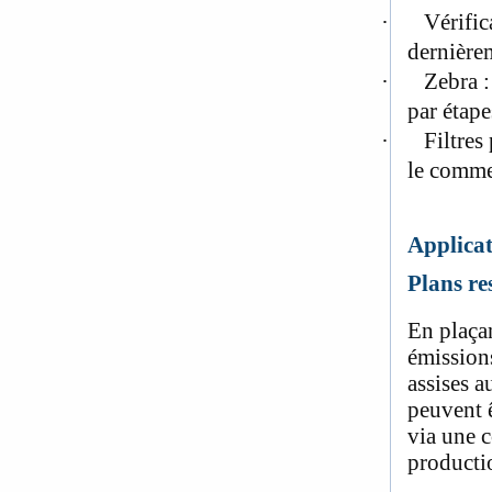
·
Vérific
dernière
·
Zebra :
par étap
·
Filtres
le comme
Applicat
Plans re
En plaçan
émissions
assises a
peuvent ê
via une c
producti