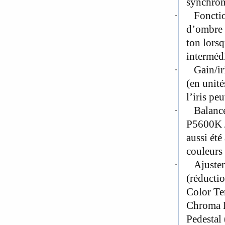
synchron
·
Fonctio
d’ombre 
ton lorsq
intermédi
·
Gain/ir
(en unité
l’iris p
·
Balance
P5600K /
aussi été
couleurs 
·
Ajustem
(réductio
Color Te
Chroma P
Pedestal