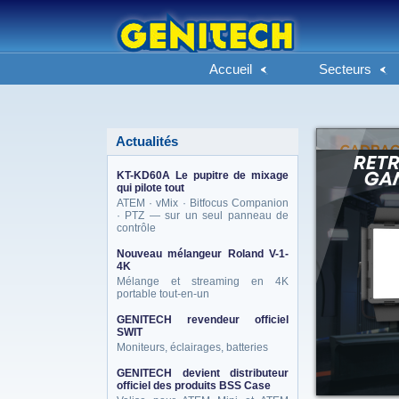
Accueil
Secteurs
Actualités
KT-KD60A Le pupitre de mixage
qui pilote tout
ATEM · vMix · Bitfocus Companion
· PTZ — sur un seul panneau de
contrôle
Nouveau mélangeur Roland V-1-
4K
Mélange et streaming en 4K
portable tout-en-un
GENITECH revendeur officiel
SWIT
Moniteurs, éclairages, batteries
GENITECH devient distributeur
officiel des produits BSS Case