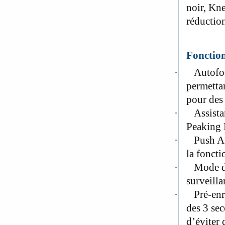
noir, Kn
réduction
Fonction
·
Autofoc
permettan
pour des
·
Assista
Peaking D
·
Push Au
la fonct
·
Mode de
surveilla
·
Pré-enr
des 3 se
d’éviter