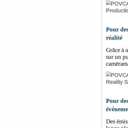
Pour des
réalité
Grâce à 
sur un pu
camérama
Pour des
événemen
Des émiss