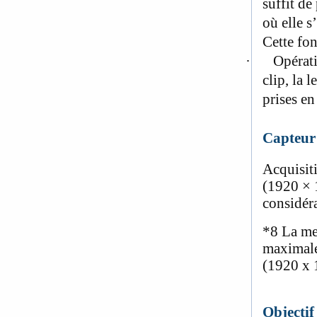
suffit de
où elle s
Cette fon
·
Opérati
clip, la 
prises en
Capteur 
Acquisit
(1920 × 
considér
*8
La men
maximale
(1920 x 
Objectif