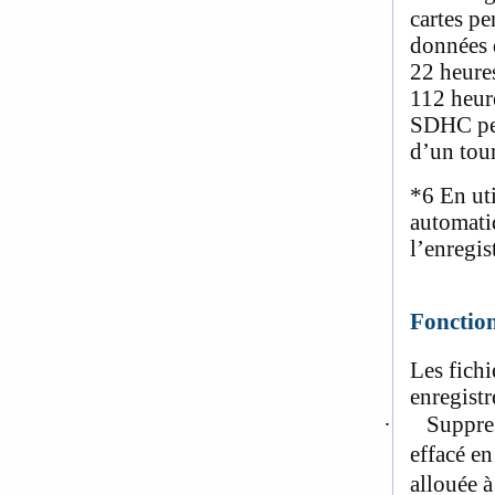
cartes pe
données
22 heure
112 heur
SDHC peu
d’un tour
*6
En uti
automatiq
l’enregi
Fonction
Les fichi
enregistr
·
Suppres
effacé en
allouée à