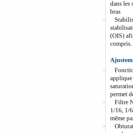
dans les 
bras
·
Stabili
stabilisa
(OIS) afi
compris. 
Ajustem
·
Fonctio
applique
saturatio
permet d
·
Filtre 
1/16, 1/6
même par
·
Obturat