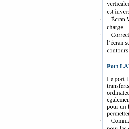
vertical
est inver
·
Écran 
charge
·
Correct
l’écran s
contours 
Port LA
Le port L
transfert
ordinateu
égalemen
pour un 
permetten
·
Command
pour les