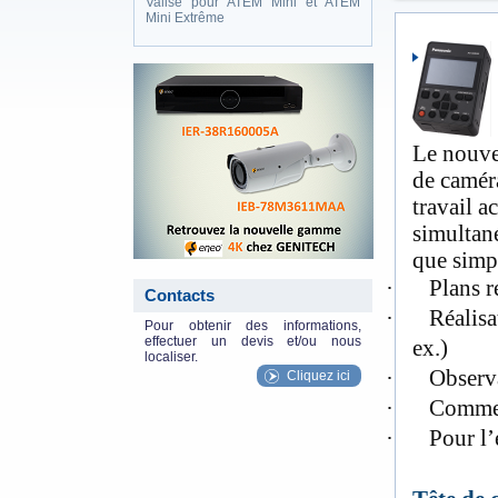
Valise pour ATEM Mini et ATEM
Mini Extrême
eneo_actu.png
Le nouve
de camér
travail a
simultan
que simpl
·
Plans r
Contacts
·
Réalisa
Pour obtenir des informations,
effectuer un devis et/ou nous
ex.)
localiser.
·
Observa
Cliquez ici
·
Comme 
·
Pour l’