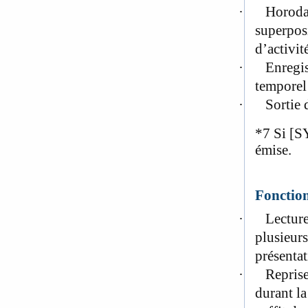
·
Horodat
superposi
d’activit
·
Enregis
temporel
·
Sortie 
*7
Si [SY
émise.
Fonction
·
Lecture
plusieurs
présenta
·
Reprise
durant la