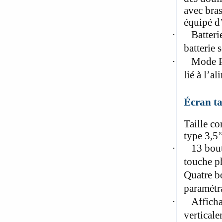
avec bra
équipé d
·
Batteri
batterie
·
Mode Po
lié à l’
Écran t
Taille co
type 3,5’
·
13 bout
touche p
Quatre b
paramétra
·
Afficha
verticale