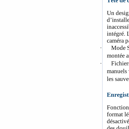
Tête de 
Un desig
d’install
inaccessi
intégré. 
caméra p
·
Mode Sc
montée a
·
Fichier
manuels v
les sauve
Enregist
Fonctionn
format l
désactiv
des douil