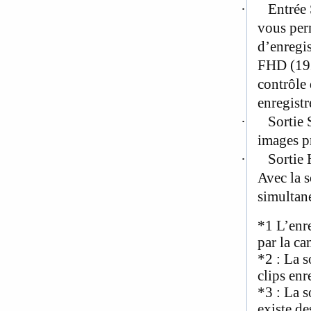
·
Entrée 
vous per
d’enregis
FHD (192
contrôle 
enregist
·
Sortie 
images p
·
Sortie
Avec la s
simultan
*1
L’enre
par la c
*2
: La s
clips en
*3
: La s
existe de