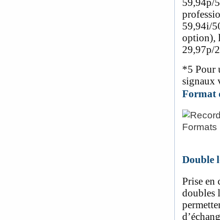
59,94p/
professi
59,94i/5
option),
29,97p/
*5
Pour u
signaux 
Format 
Double 
Prise en
doubles 
permette
d’échang