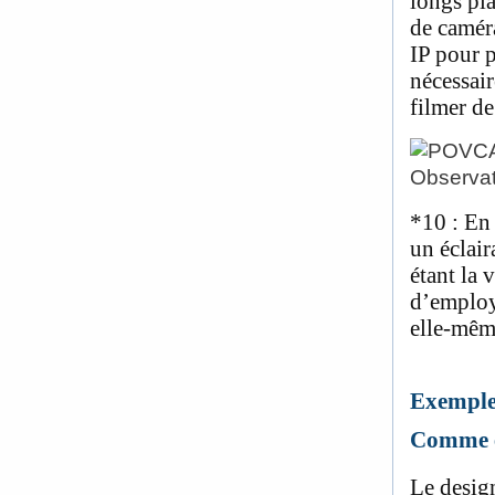
longs pl
de caméra
IP pour p
nécessai
filmer de
*10
: En 
un éclai
étant la 
d’employ
elle-mêm
Exemples
Comme e
Le design