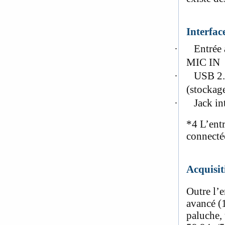
Interfac
·
Entrée
MIC IN
·
USB 2.
(stockag
·
Jack in
*4
L’entr
connecté
Acquisi
Outre l’
avancé (
paluche,