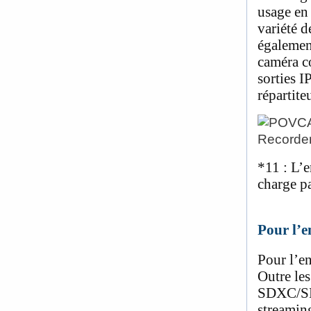
usage en
variété d
également
caméra co
sorties 
répartite
*11
: L’e
charge pa
Pour l’e
Pour l’e
Outre les
SDXC/SDH
streaming