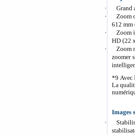
·
Grand a
·
Zoom op
612 mm (
·
Zoom in
HD (22 x
·
Zoom n
zoomer s
intellig
*9
Avec 
La quali
numériqu
Images s
·
Stabili
stabilis