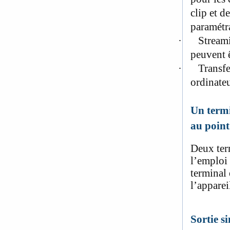
clip et d
paramétr
·
Streami
peuvent ê
·
Transfe
ordinate
Un termi
au point 
Deux ter
l’emploi 
terminal 
l’apparei
Sortie s