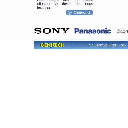
effectuer un devis et/ou nous
localiser.
Cliquez ici
1 rue Gustave Eiffel - L