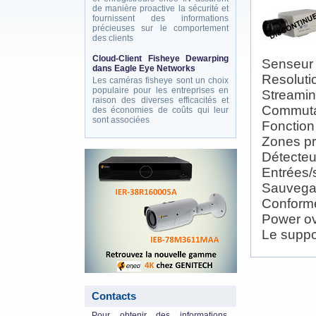
de manière proactive la sécurité et
fournissent des informations
précieuses sur le comportement
des clients
Cloud-Client Fisheye Dewarping
Senseur
dans Eagle Eye Networks
Resoluti
Les caméras fisheye sont un choix
populaire pour les entreprises en
Streamin
raison des diverses efficacités et
Commutat
des économies de coûts qui leur
sont associées
Fonction
Zones pr
eneo_actu.png
Détecteu
Entrées/
Sauvegar
Conform
Power ov
Le suppo
Contacts
Pour obtenir des informations,