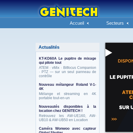
Accueil
Secteurs
Actualités
KT-KD60A Le pupitre de mixage
qui pilote tout
ATEM · vMix · Bitfocus Companion
· PTZ — sur un seul panneau de
contrôle
Nouveau mélangeur Roland V-1-
4K
Mélange et streaming en 4K
portable tout-en-un
Nouveautés disponibles à la
location chez GENITECH !
Retrouvez les AW-UE160, AW-
UB10 & AW-UB50 en Location
Caméra Wonwoo avec capteur
Global Shutter