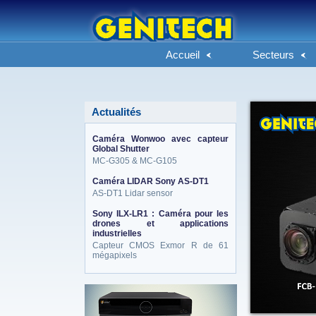
Accueil
Secteurs
Actualités
Caméra Wonwoo avec capteur
Global Shutter
MC-G305 & MC-G105
Caméra LIDAR Sony AS-DT1
AS-DT1 Lidar sensor
Sony ILX-LR1 : Caméra pour les
drones et applications
industrielles
Capteur CMOS Exmor R de 61
mégapixels
eneo_actu.png