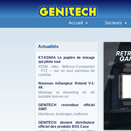
Accueil
Secteurs
Actualités
KT-KD60A Le pupitre de mixage
qui pilote tout
ATEM · vMix · Bitfocus Companion
· PTZ — sur un seul panneau de
contrôle
Nouveau mélangeur Roland V-1-
4K
Mélange et streaming en 4K
portable tout-en-un
GENITECH revendeur officiel
SWIT
Moniteurs, éclairages, batteries
GENITECH devient distributeur
officiel des produits BSS Case