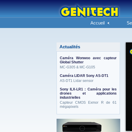
Accueil
Se
Actualités
Caméra Wonwoo avec capteur
Global Shutter
MC-G305 & MC-G105
Caméra LIDAR Sony AS-DT1
AS-DT1 Lidar sensor
Sony ILX-LR1 : Caméra pour les
drones et applications
industrielles
Capteur CMOS Exmor R de 61
mégapixels
eneo_actu.png