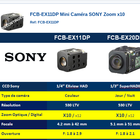
FCB-EX11DP Mini Caméra SONY Zoom x10
Ref: FCB-EX11DP
specs_mini_fcb.jpg