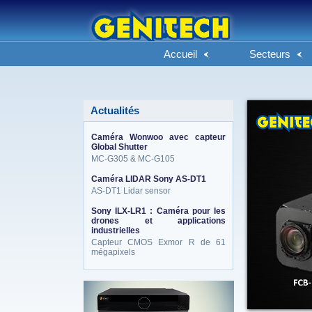
Accueil
Secteurs
Actualités
Caméra Wonwoo avec capteur
Global Shutter
MC-G305 & MC-G105
Caméra LIDAR Sony AS-DT1
AS-DT1 Lidar sensor
Sony ILX-LR1 : Caméra pour les
drones et applications
industrielles
Capteur CMOS Exmor R de 61
mégapixels
eneo_actu.png