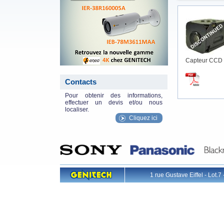
Capteur CCD 
Contacts
Pour obtenir des informations,
effectuer un devis et/ou nous
localiser.
Cliquez ici
1 rue Gustave Eiffel - L