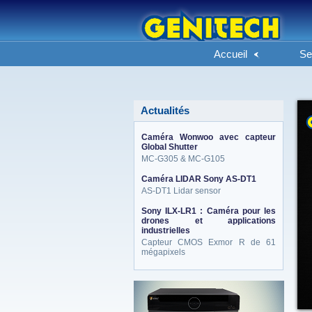
Accueil
Se
Actualités
Caméra Wonwoo avec capteur
Global Shutter
MC-G305 & MC-G105
Caméra LIDAR Sony AS-DT1
AS-DT1 Lidar sensor
Sony ILX-LR1 : Caméra pour les
drones et applications
industrielles
Capteur CMOS Exmor R de 61
mégapixels
eneo_actu.png