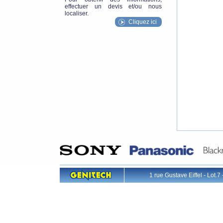
effectuer un devis et/ou nous
localiser.
Cliquez ici
1 rue Gustave Eiffel - L