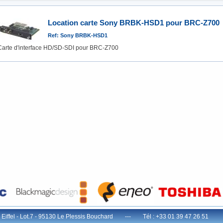
Location carte Sony BRBK-HSD1 pour BRC-Z700
Ref: Sony BRBK-HSD1
Carte d'interface HD/SD-SDI pour BRC-Z700
e Eiffel - Lot.7 - 95130 Le Plessis Bouchard --- Tél : +33 01 39 47 26 51 