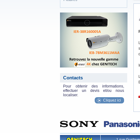
eneo_actu.png
Contacts
Pour obtenir des informations,
effectuer un devis et/ou nous
localiser.
Cliquez ici
1 rue Gustav