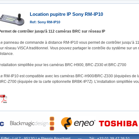
Location pupitre IP Sony RM-IP10
Ref: Sony RM-IP10
Permet de contrôler jusqu’à 112 caméras BRC sur réseau IP
Le panneau de commande à distance RM-IP10 vous permet de contrôler jusqu’à 1
sur réseau VISCA traditionnel. Vous pouvez partager le contrôle du système sur
distance.
Installation simplifiée pour les caméras BRC-H900, BRC-Z330 et BRC-Z700
Le RM-IP10 est compatible avec les caméras BRC-H900/BRC-Z330 (équipées de la 
BRC-Z700 (équipée de la carte optionnelle BRBK-IP7Z). L’installation simplifiée vo
e Eiffel - Lot.7 - 95130 Le Plessis Bouchard --- Tél : +33 01 39 47 26 51 