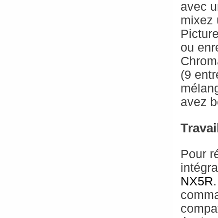
avec u
mixez 
Pictur
ou enr
Chroma
(9 entr
mélang
avez b
Travai
Pour r
intégr
NX5R
comman
compat