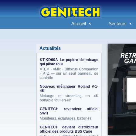
Accueil
Secteurs
Actualités
KT-KD60A Le pupitre de mixage
qui pilote tout
ATEM · vMix · Bitfocus Companion
· PTZ — sur un seul panneau de
contrôle
Nouveau mélangeur Roland V-1-
4K
Mélange et streaming en 4K
portable tout-en-un
GENITECH revendeur officiel
SWIT
Moniteurs, éclairages, batteries
GENITECH devient distributeur
officiel des produits BSS Case