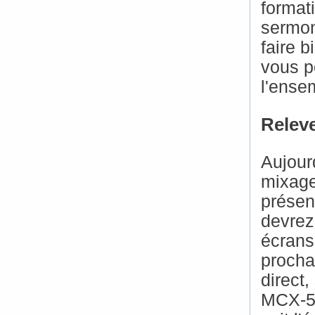
format
sermon
faire 
vous p
l'ense
Releve
Aujour
mixage
présen
devrez
écrans
procha
direct,
MCX-50