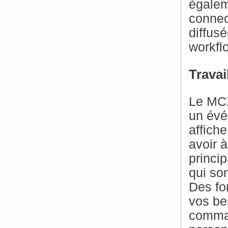
égalem
connec
diffusé
workfl
Travai
Le MCX
un évé
affich
avoir à
princi
qui son
Des fo
vos be
comman