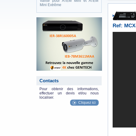
Valise pour ATEM Mini et ATEM
Mini Extrême
eneo_actu.png
Ref: MCX
Contacts
Pour obtenir des informations,
effectuer un devis et/ou nous
localiser.
Cliquez ici