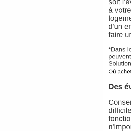
soit l
à votr
logeme
d'un e
faire 
*Dans l
peuvent 
Solution
Où achet
Des év
Conser
diffic
foncti
n'impo