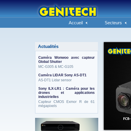
Accueil
Secteurs
Actualités
Caméra Wonwoo avec capteur
Global Shutter
MC-G305 & MC-G105
Caméra LIDAR Sony AS-DT1
AS-DT1 Lidar sensor
Sony ILX-LR1 : Caméra pour les
drones et applications
industrielles
Capteur CMOS Exmor R de 61
mégapixels
eneo_actu.png