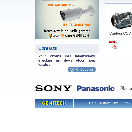
Capteur CCD 
Contacts
Pour obtenir des informations,
effectuer un devis et/ou nous
localiser.
Cliquez ici
1 rue Gustave Eiffel - L