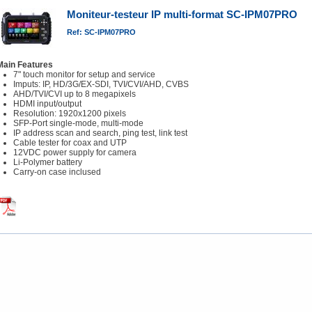
Moniteur-testeur IP multi-format SC-IPM07PRO
Ref: SC-IPM07PRO
Main Features
7" touch monitor for setup and service
Imputs: IP, HD/3G/EX-SDI, TVI/CVI/AHD, CVBS
AHD/TVI/CVI up to 8 megapixels
HDMI input/output
Resolution: 1920x1200 pixels
SFP-Port single-mode, multi-mode
IP address scan and search, ping test, link test
Cable tester for coax and UTP
12VDC power supply for camera
Li-Polymer battery
Carry-on case inclused