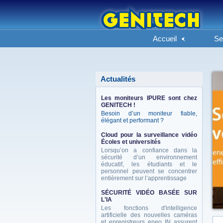
Accueil
Se
Actualités
Les moniteurs IPURE sont chez
GENITECH !
Besoin d’un moniteur fiable,
élégant et performant ?
Cloud pour la surveillance vidéo
Écoles et universités
Lorsqu’on a confiance dans la
sécurité d’un environnement
éducatif, les étudiants et le
personnel peuvent se concentrer
entièrement sur l’apprentissage
SÉCURITÉ VIDÉO BASÉE SUR
L'IA
Les fonctions d'intelligence
artificielle des nouvelles caméras
et enregistreurs eneo IN assurent