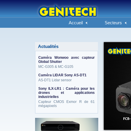
Accueil
Secteurs
Actualités
Caméra Wonwoo avec capteur
Global Shutter
MC-G305 & MC-G105
Caméra LIDAR Sony AS-DT1
AS-DT1 Lidar sensor
Sony ILX-LR1 : Caméra pour les
drones et applications
industrielles
Capteur CMOS Exmor R de 61
mégapixels
eneo_actu.png