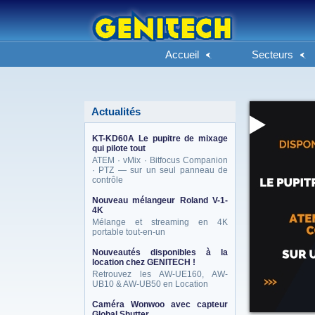
Accueil
Secteurs
Actualités
KT-KD60A Le pupitre de mixage
qui pilote tout
ATEM · vMix · Bitfocus Companion
· PTZ — sur un seul panneau de
contrôle
Nouveau mélangeur Roland V-1-
4K
Mélange et streaming en 4K
portable tout-en-un
Nouveautés disponibles à la
location chez GENITECH !
Retrouvez les AW-UE160, AW-
UB10 & AW-UB50 en Location
Caméra Wonwoo avec capteur
Global Shutter