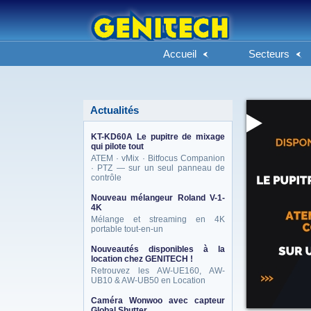
Accueil
Secteurs
Actualités
KT-KD60A Le pupitre de mixage
qui pilote tout
ATEM · vMix · Bitfocus Companion
· PTZ — sur un seul panneau de
contrôle
Nouveau mélangeur Roland V-1-
4K
Mélange et streaming en 4K
portable tout-en-un
Nouveautés disponibles à la
location chez GENITECH !
Retrouvez les AW-UE160, AW-
UB10 & AW-UB50 en Location
Caméra Wonwoo avec capteur
Global Shutter