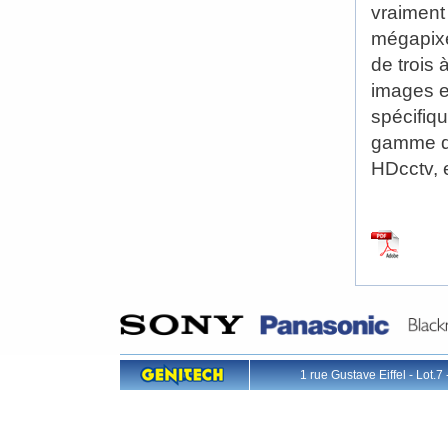
vraiment
mégapixe
de trois
images e
spécifiq
gamme de
HDcctv, 
1 rue Gustave Eiffel - L