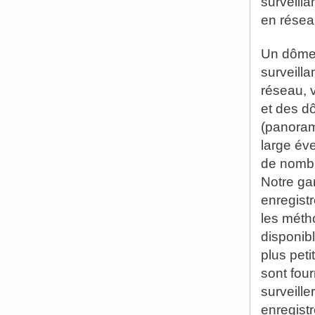
surveill
en résea
Un dôme 
surveill
réseau, 
et des d
(panoram
large év
de nombr
Notre ga
enregist
les mét
disponibl
plus pet
sont four
surveille
enregist