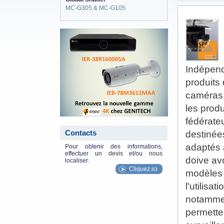
MC-G305 & MC-G105
eneo_actu.png
Indépenda
produits 
caméras 
les prod
fédérateu
Contacts
destinée
adaptés 
Pour obtenir des informations,
effectuer un devis et/ou nous
doive av
localiser.
Cliquez ici
modèles 
l'utilisa
notammen
permetten