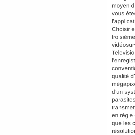
moyen d'
vous ête
l'applica
Choisir e
troisièm
vidéosurv
Televisio
l’enregi
conventi
qualité 
mégapixe
d’un sys
parasite
transmet
en règle
que les 
résoluti