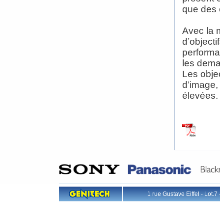
que des 
Avec la 
d’object
performa
les dema
Les objec
d’image,
élevées.
1 rue Gustave Eiffel - L