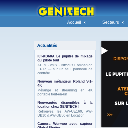
Accueil
Secteurs
Actualités
KT-KD60A Le pupitre de mixage
qui pilote tout
ATEM · vMix · Bitfocus Companion
· PTZ — sur un seul panneau de
contrôle
Nouveau mélangeur Roland V-1-
4K
Mélange et streaming en 4K
portable tout-en-un
Nouveautés disponibles à la
location chez GENITECH !
Retrouvez les AW-UE160, AW-
UB10 & AW-UB50 en Location
Caméra Wonwoo avec capteur
Global Shutter