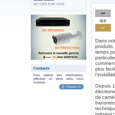
MC-G305 & MC-G105
eneo_actu.png
Dans not
produits
temps po
particuli
comment, 
Contacts
plus faci
l’installa
Pour obtenir des informations,
effectuer un devis et/ou nous
localiser.
Depuis 1
Cliquez ici
électron
de camér
transmis
techniqu
présent 