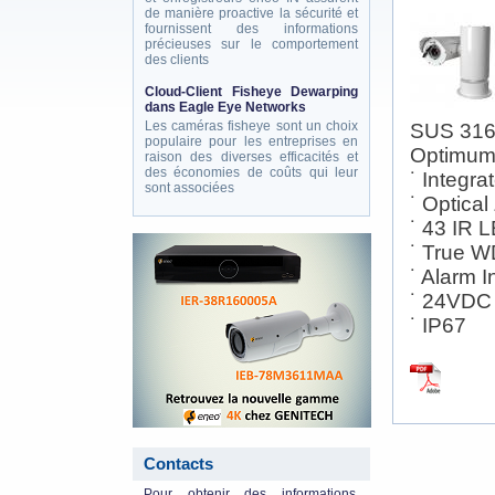
de manière proactive la sécurité et
fournissent des informations
précieuses sur le comportement
des clients
Cloud-Client Fisheye Dewarping
dans Eagle Eye Networks
Les caméras fisheye sont un choix
SUS 316L
populaire pour les entreprises en
Optimum 
raison des diverses efficacités et
des économies de coûts qui leur
˙ Integr
sont associées
˙ Optica
˙ 43 IR 
eneo_actu.png
˙ True W
˙ Alarm I
˙ 24VDC
˙ IP67
Contacts
Pour obtenir des informations,