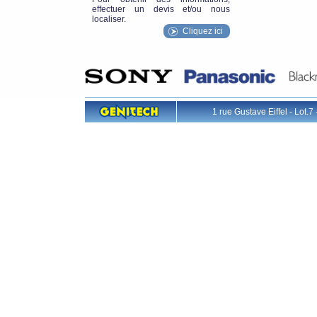
effectuer un devis et/ou nous
localiser.
Cliquez ici
1 rue Gustave Eiffel - L