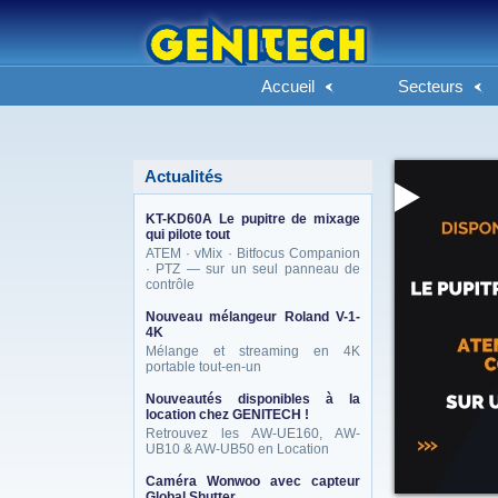
Accueil
Secteurs
Actualités
KT-KD60A Le pupitre de mixage
qui pilote tout
ATEM · vMix · Bitfocus Companion
· PTZ — sur un seul panneau de
contrôle
Nouveau mélangeur Roland V-1-
4K
Mélange et streaming en 4K
portable tout-en-un
Nouveautés disponibles à la
location chez GENITECH !
Retrouvez les AW-UE160, AW-
UB10 & AW-UB50 en Location
Caméra Wonwoo avec capteur
Global Shutter