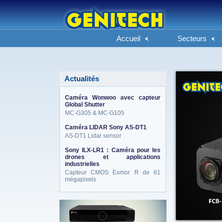
Accueil
Secteurs
Actualités
Caméra Wonwoo avec capteur
Global Shutter
MC-G305 & MC-G105
Caméra LIDAR Sony AS-DT1
AS-DT1 Lidar sensor
Sony ILX-LR1 : Caméra pour les
drones et applications
industrielles
Capteur CMOS Exmor R de 61
mégapixels
eneo_actu.png