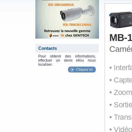
MB-1
Camé
Contacts
Pour obtenir des informations,
effectuer un devis et/ou nous
localiser.
• Inte
Cliquez ici
• Capt
• Zoom
• Sorti
• Trans
• Vidé