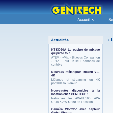
Accueil
Se
L
Actualités
KT-KD60A Le pupitre de mixage
qui pilote tout
ATEM · vMix · Bitfocus Companion
· PTZ — sur un seul panneau de
contrôle
Nouveau mélangeur Roland V-1-
4K
Mélange et streaming en 4K
portable tout-en-un
Nouveautés disponibles à la
location chez GENITECH !
Retrouvez les AW-UE160, AW-
UB10 & AW-UB50 en Location
Caméra Wonwoo avec capteur
Global Shutter