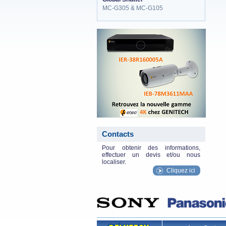
MC-G305 & MC-G105
eneo_actu.png
Contacts
Pour obtenir des informations,
effectuer un devis et/ou nous
localiser.
Cliquez ici