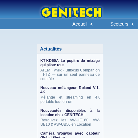
Accueil
Secteurs
Actualités
KT-KD60A Le pupitre de mixage
qui pilote tout
ATEM · vMix · Bitfocus Companion
· PTZ — sur un seul panneau de
contrôle
Nouveau mélangeur Roland V-1-
4K
Mélange et streaming en 4K
portable tout-en-un
Nouveautés disponibles à la
location chez GENITECH !
Retrouvez les AW-UE160, AW-
UB10 & AW-UB50 en Location
Caméra Wonwoo avec capteur
Global Shutter