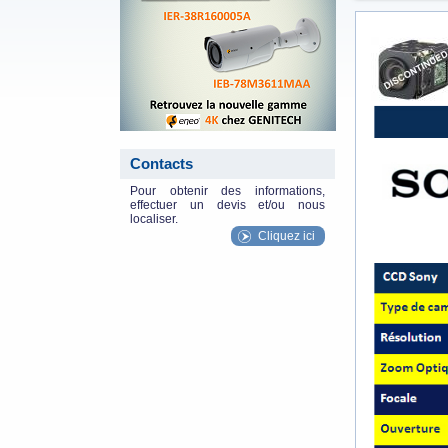
specs_mini_
Contacts
Pour obtenir des informations,
effectuer un devis et/ou nous
localiser.
Cliquez ici