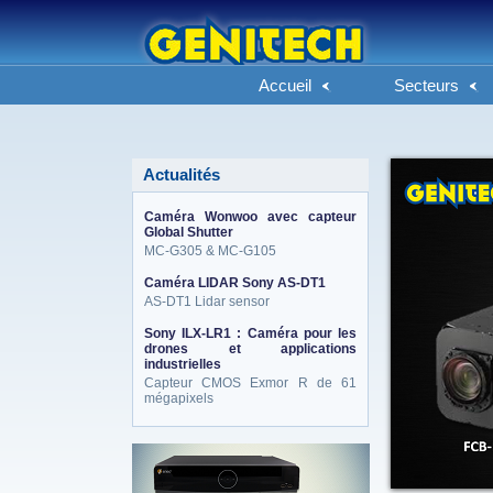
Accueil
Secteurs
Actualités
Caméra Wonwoo avec capteur
Global Shutter
MC-G305 & MC-G105
Caméra LIDAR Sony AS-DT1
AS-DT1 Lidar sensor
Sony ILX-LR1 : Caméra pour les
drones et applications
industrielles
Capteur CMOS Exmor R de 61
mégapixels
eneo_actu.png