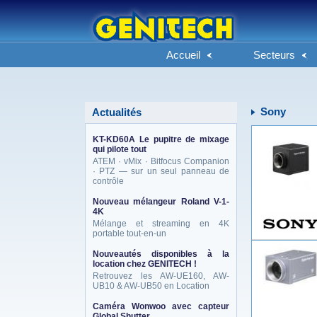
Accueil
Secteurs
Sony
Actualités
KT-KD60A Le pupitre de mixage
qui pilote tout
ATEM · vMix · Bitfocus Companion
· PTZ — sur un seul panneau de
contrôle
Nouveau mélangeur Roland V-1-
4K
Mélange et streaming en 4K
portable tout-en-un
Nouveautés disponibles à la
location chez GENITECH !
Retrouvez les AW-UE160, AW-
UB10 & AW-UB50 en Location
Caméra Wonwoo avec capteur
Global Shutter